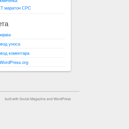
кмичења
КТ маратон СРС
ета
ијава
вод уноса
вод коментара
.WordPress.org
built with
Social Magazine
and
WordPress