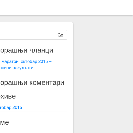
Go
корашњи чланци
 маратон, октобар 2015 –
аничи резултати
орашњи коментари
хиве
тобар 2015
еме