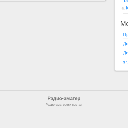
Та
М
Пр
До
До
sr
Радио-аматер
Радио-аматерски портал