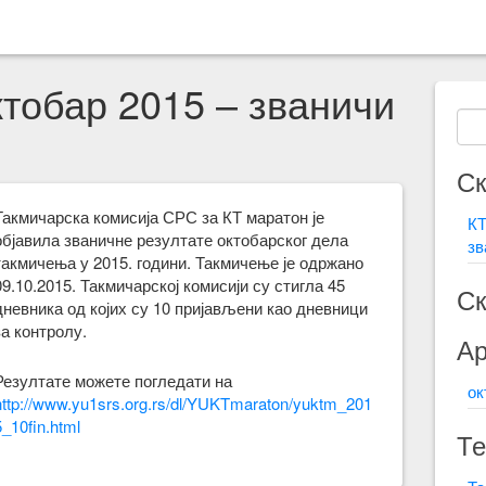
ктобар 2015 – званичи
С
Такмичарска комисија СРС за КТ маратон је
КТ
објавила званичне резултате октобарског дела
зв
такмичења у 2015. години. Такмичење је одржано
09.10.2015. Такмичарској комисији су стигла 45
Ск
дневника од којих су 10 пријављени као дневници
за контролу.
Ар
Резултате можете погледати на
ок
http://www.yu1srs.org.rs/dl/YUKTmaraton/yuktm_201
5_10fin.html
Т